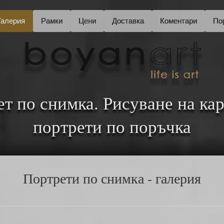
Галерия
Рамки
Цени
Доставка
Коментари
По
т по снимка. Рисуване на ка
портрети по поръчка
Портрети по снимка - галерия