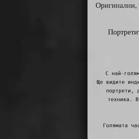
Оригинални, 
Портретит
С най-голя
Ще видите инд
портрети, 
техника. В
Голямата ча