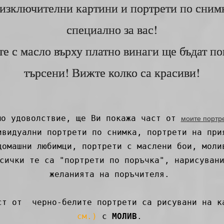
изключителни картини и портрети по сним
специално за вас!
е с масло върху платно винаги ще бъдат п
търсени! Вижте колко са красиви!
мо удоволствие, ще Ви покажа част от
моите портр
ивидуални портрети по снимка, портрети на при
домашни любимци, портрети с маслени бои, моли
сички те са "портрети по поръчка", нарисуван
желанията на поръчителя.
ст от черно-белите портрети са рисувани на к
см.)
с
МОЛИВ
.