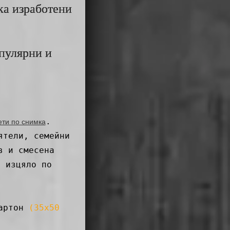
ка изработени
опулярни и
.
ети по снимка
ятели, семейни
в и смесена
и изцяло по
артон
(35x50