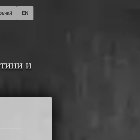
ръчай
EN
ртини и