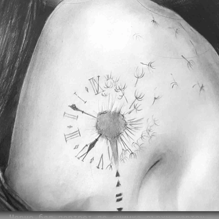
Черно-бял портрет по снимка върху картон.